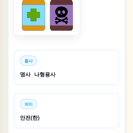
품사
명사
나형용사
의미
안전(한)