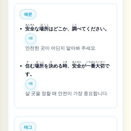
예문
あん
ぜん
ば
しょ
しら
安
全
な
場
所
はどこか、
調
べてください。
안전한 곳이 어딘지 알아봐 주세요.
す
ば
しょ
き
とき
あん
ぜん
いち
ばん
たい
せつ
住
む
場
所
を
決
める
時
、
安
全
が
一
番
大
切
で
す。
살 곳을 정할 때 안전이 가장 중요합니다.
태그