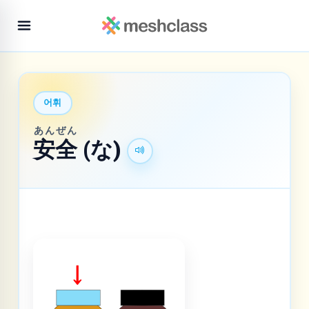
어휘
あん
ぜん
安
全
(な)