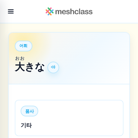
어휘
おお
大
きな
품사
기타