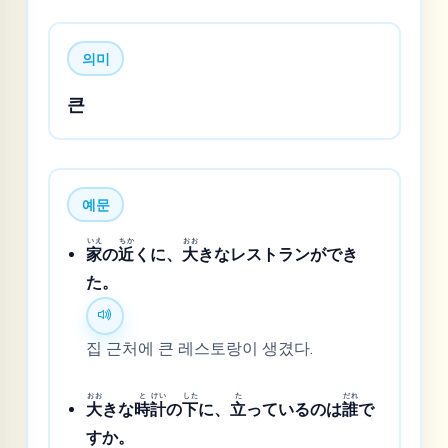
의미
큰
예문
いえ
ちか
おお
家
の
近
くに、
大
きなレストランができ
た。
집 근처에 큰 레스토랑이 생겼다.
おお
と
けい
した
た
だれ
大
きな
時
計
の
下
に、
立
っているのは
誰
で
すか。