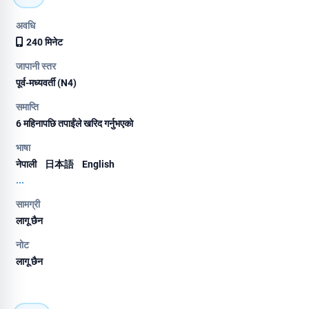
अवधि
240 मिनेट
जापानी स्तर
पूर्व-मध्यवर्ती (N4)
समाप्ति
6 महिनापछि तपाईंले खरिद गर्नुभएको
भाषा
नेपाली
日本語
English
...
सामग्री
लागू छैन
नोट
लागू छैन