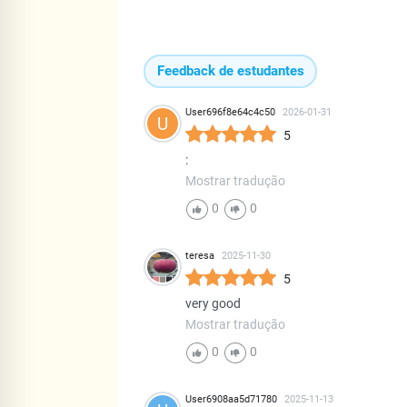
Feedback de estudantes
User696f8e64c4c50
2026-01-31
U
5
:
Mostrar tradução
0
0
teresa
2025-11-30
5
very good
Mostrar tradução
0
0
User6908aa5d71780
2025-11-13