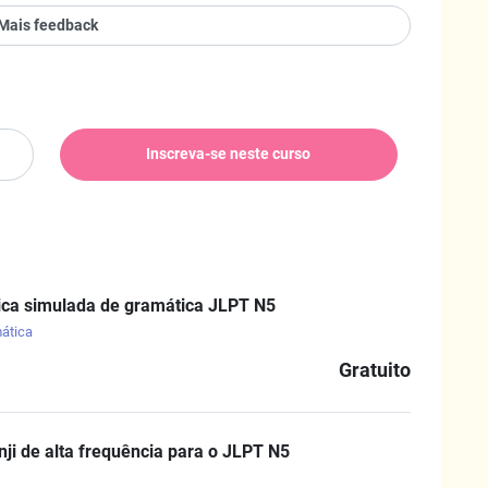
Mais feedback
Inscreva-se neste curso
ica simulada de gramática JLPT N5
ática
Gratuito
anji de alta frequência para o JLPT N5
i