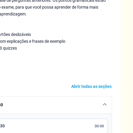
se de perguntas anteriores. Os pontos gramaticais estão
 exame, para que você possa aprender de forma mais
e aprendizagem.
rtões deslizáveis
com explicações e frases de exemplo
0 quizzes
Abrir todas as seções
30
030
30:00