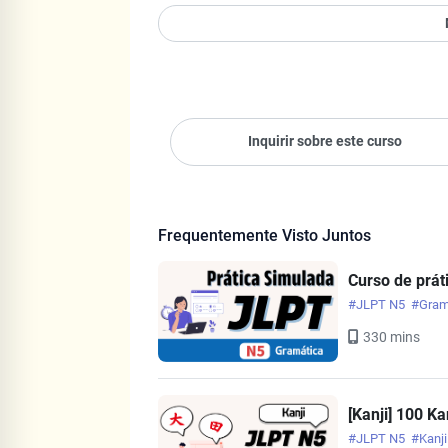
Inquirir sobre este curso
Frequentemente Visto Juntos
Curso de prát
#JLPT N5
#Gram
330 mins
[Kanji] 100 K
#JLPT N5
#Kanj