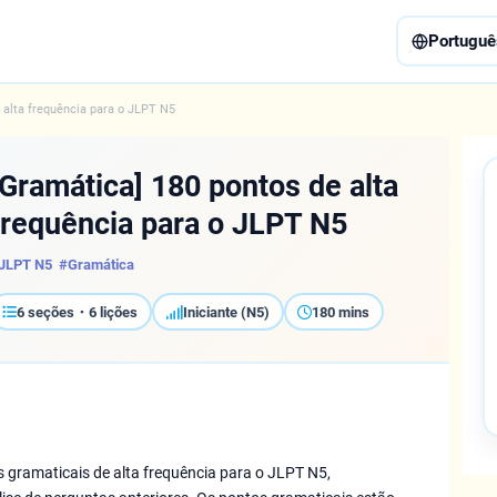
Portuguê
 alta frequência para o JLPT N5
[Gramática] 180 pontos de alta
frequência para o JLPT N5
JLPT N5
#Gramática
6 seções・6 lições
Iniciante (N5)
180 mins
 gramaticais de alta frequência para o JLPT N5,