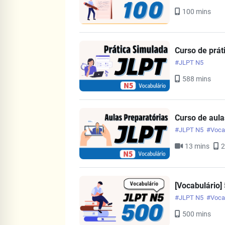
100 mins
Curso de prát
#JLPT N5
588 mins
Curso de aula
#JLPT N5
#Voca
13 mins
2
[Vocabulário]
#JLPT N5
#Voca
500 mins