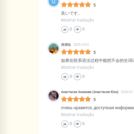
U
5
良いです。
Mostrar tradução
0
0
滴滴哒
2025-10-01
5
如果在联系语法过程中能把不会的生词
Mostrar tradução
0
0
Анастасия Акимова (Анастасия Юки)
2025-01-
5
очень нравится, доступная информ
Mostrar tradução
0
0