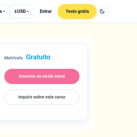
s
USD
Entrar
Teste grátis
$
Gratuito
Matrícula
Inscreva-se neste curso
Inquirir sobre este curso