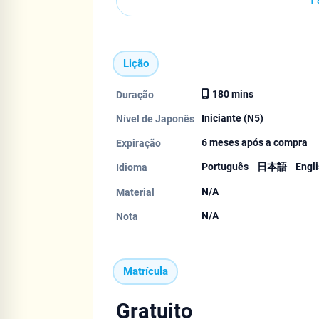
1 
Lição
180 mins
Duração
Iniciante (N5)
Nível de Japonês
6 meses após a compra
Expiração
Português
日本語
Engl
Idioma
N/A
Material
N/A
Nota
Matrícula
Gratuito