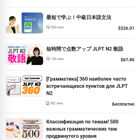
最短で学ぶ！中級日本語文法
550 мин
$226.01
短時間で点数アップ JLPT N2 敬語
165 мин
$67.80
[Грамматика] 360 наиболее часто
встречающихся пунктов для JLPT
N2
362 мин
Бесплатно
Классификация по темам! 500
важных грамматических тем
продвинутого уровня