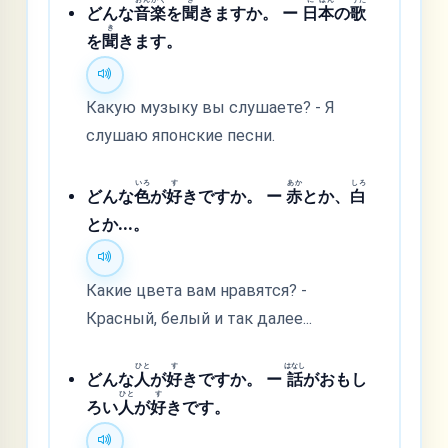
どんな
音
楽
を
聞
きますか。 ー
日
本
の
歌
き
を
聞
きます。
Какую музыку вы слушаете? - Я
слушаю японские песни.
いろ
す
あか
しろ
どんな
色
が
好
きですか。 ー
赤
とか、
白
とか...。
Какие цвета вам нравятся? -
Красный, белый и так далее...
ひと
す
はなし
どんな
人
が
好
きですか。 ー
話
がおもし
ひと
す
ろい
人
が
好
きです。