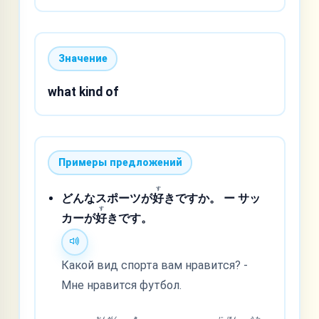
Значение
what kind of
Примеры предложений
す
どんなスポーツが
好
きですか。 ー サッ
す
カーが
好
きです。
Какой вид спорта вам нравится? -
Мне нравится футбол.
おん
がく
き
に
ほん
うた