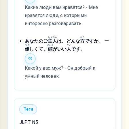
Какие люди вам нравятся? - Мне
нравятся люди, с которыми
интересно разговаривать.
しゅ
じん
かた
あなたのご
主
人
は、どんな
方
ですか。 ー
やさ
あたま
ひと
優
しくて、
頭
がいい
人
です。
Какой у вас муж? - Он добрый и
умный человек.
Теги
JLPT N5