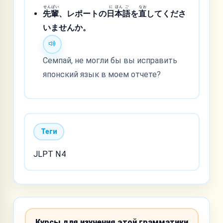
せん
ぱい
に
ほん
ご
なお
先
輩
、レポートの
日
本
語
を
直
してくださ
いませんか。
Семпай, не могли бы вы исправить
японский язык в моем отчете?
Теги
JLPT N4
Курсы для изучения этой грамматики