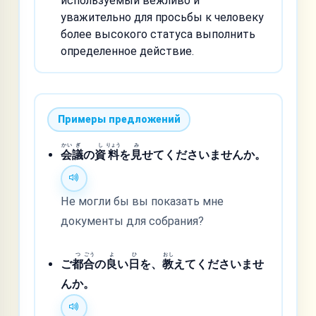
используемый вежливо и
уважительно для просьбы к человеку
более высокого статуса выполнить
определенное действие.
Примеры предложений
かい
ぎ
し
りょう
み
会
議
の
資
料
を
見
せてくださいませんか。
Не могли бы вы показать мне
документы для собрания?
つ
ごう
よ
ひ
おし
ご
都
合
の
良
い
日
を、
教
えてくださいませ
んか。