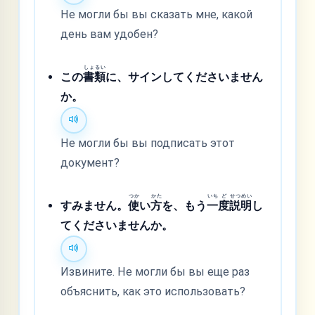
Не могли бы вы сказать мне, какой
день вам удобен?
しょ
るい
この
書
類
に、サインしてくださいません
か。
Не могли бы вы подписать этот
документ?
つか
かた
いち
ど
せつ
めい
すみません。
使
い
方
を、もう
一
度
説
明
し
てくださいませんか。
Извините. Не могли бы вы еще раз
объяснить, как это использовать?