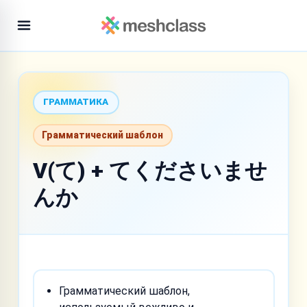
ГРАММАТИКА
Грамматический шаблон
V(て) + てくださいませ
んか
Грамматический шаблон,