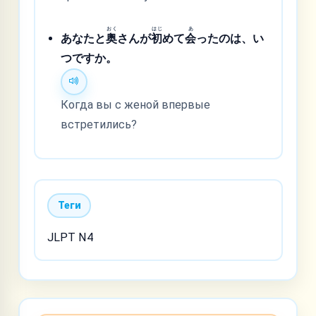
おく
はじ
あ
あなたと
奥
さんが
初
めて
会
ったのは、い
つですか。
Когда вы с женой впервые
встретились?
Теги
JLPT N4