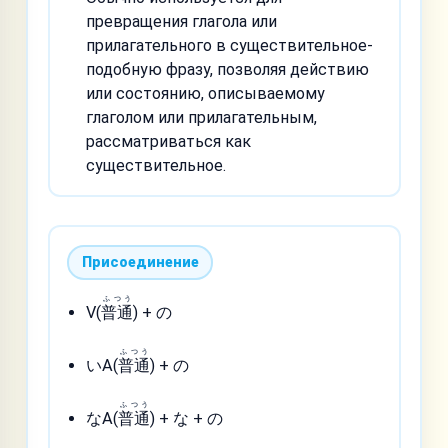
превращения глагола или
прилагательного в существительное-
подобную фразу, позволяя действию
или состоянию, описываемому
глаголом или прилагательным,
рассматриваться как
существительное.
Присоединение
ふつう
V(
普通
) + の
ふつう
いA(
普通
) + の
ふつう
なA(
普通
) + な + の