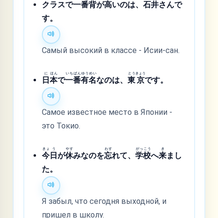
クラスで
一
番
背
が
高
いのは、
石
井
さんで
す。
Самый высокий в классе - Исии-сан.
に
ほん
いち
ばん
ゆう
めい
とう
きょう
日
本
で
一
番
有
名
なのは、
東
京
です。
Самое известное место в Японии -
это Токио.
きょ
う
やす
わす
がっ
こう
き
今
日
が
休
みなのを
忘
れて、
学
校
へ
来
まし
た。
Я забыл, что сегодня выходной, и
пришел в школу.