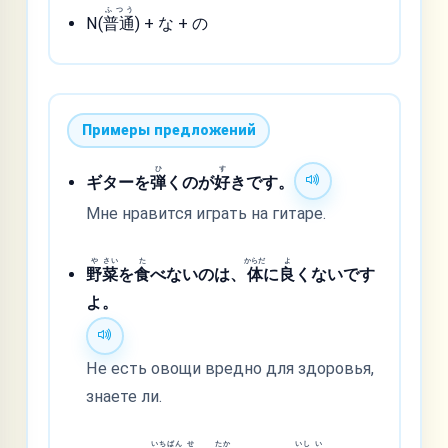
ふつう
N(
普通
) + な + の
Примеры предложений
ひ
す
ギターを
弾
くのが
好
きです。
Мне нравится играть на гитаре.
や
さい
た
からだ
よ
野
菜
を
食
べないのは、
体
に
良
くないです
よ。
Не есть овощи вредно для здоровья,
знаете ли.
いち
ばん
せ
たか
いし
い