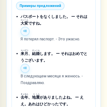
Примеры предложений
パスポートをなくしました。 ー それは
たい
へん
大
変
ですね。
Я потерял паспорт. - Это ужасно.
らい
げつ
けっ
こん
来
月
、
結
婚
します。 ー それはおめでと
うございます。
В следующем месяце я женюсь. -
Поздравляю.
きょ
ねん
じ
しん
去
年
、
地
震
がありましたよね。 ー え
え。あれはひどかったです。