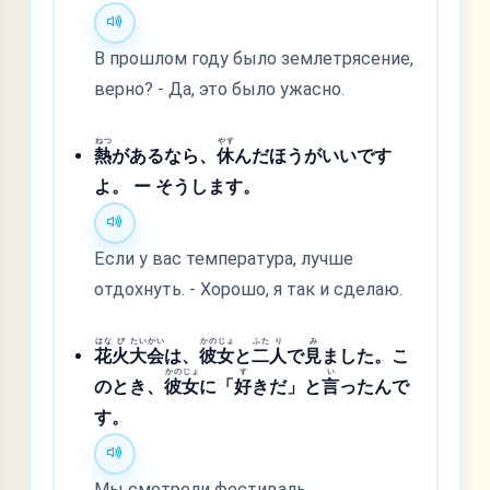
В прошлом году было землетрясение,
верно? - Да, это было ужасно.
ねつ
やす
熱
があるなら、
休
んだほうがいいです
よ。 ー そうします。
Если у вас температура, лучше
отдохнуть. - Хорошо, я так и сделаю.
はな
び
たい
かい
かの
じょ
ふた
り
み
花
火
大
会
は、
彼
女
と
二
人
で
見
ました。こ
かの
じょ
す
い
のとき、
彼
女
に「
好
きだ」と
言
ったんで
す。
Мы смотрели фестиваль