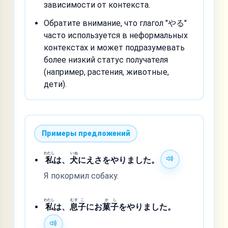
зависимости от контекста.
Обратите внимание, что глагол "やる"
часто используется в неформальных
контекстах и может подразумевать
более низкий статус получателя
(например, растения, животные,
дети).
Примеры предложений
わたし
いぬ
私
は、
犬
にえさをやりました。
Я покормил собаку.
わたし
むす
こ
か
し
私
は、
息
子
にお
菓
子
をやりました。