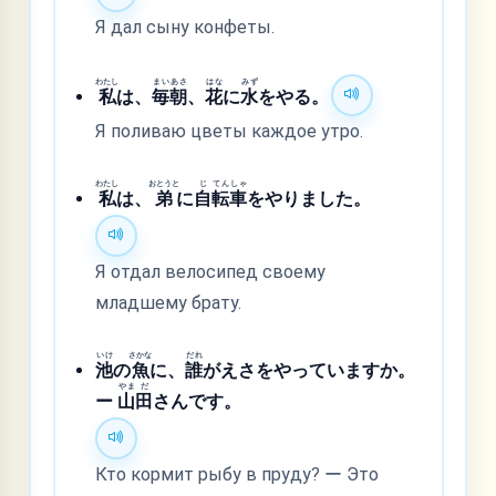
Я дал сыну конфеты.
わたし
まい
あさ
はな
みず
私
は、
毎
朝
、
花
に
水
をやる。
Я поливаю цветы каждое утро.
わたし
おとうと
じ
てん
しゃ
私
は、
弟
に
自
転
車
をやりました。
Я отдал велосипед своему
младшему брату.
いけ
さかな
だれ
池
の
魚
に、
誰
がえさをやっていますか。
やま
だ
ー
山
田
さんです。
Кто кормит рыбу в пруду? ー Это