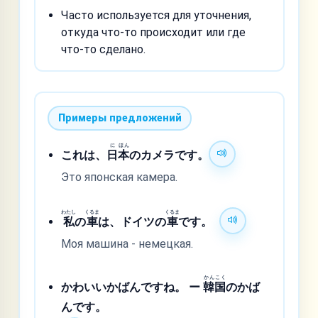
Часто используется для уточнения,
откуда что-то происходит или где
что-то сделано.
Примеры предложений
に
ほん
これは、
日
本
のカメラです。
Это японская камера.
わたし
くるま
くるま
私
の
車
は、ドイツの
車
です。
Моя машина - немецкая.
かん
こく
かわいいかばんですね。 ー
韓
国
のかば
んです。