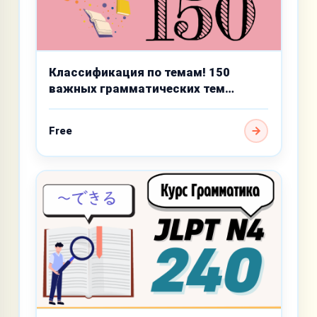
Классификация по темам! 150
важных грамматических тем
базового уровня
Free