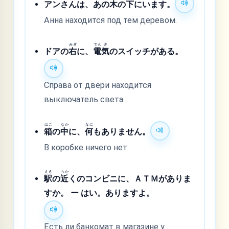
アンさんは、あの
木
の
下
にいます。
Анна находится под тем деревом.
みぎ
でん
き
ドアの
右
に、
電
気
のスイッチがある。
Справа от двери находится
выключатель света.
はこ
なか
なに
箱
の
中
に、
何
もありません。
В коробке ничего нет.
えき
ちか
駅
の
近
くのコンビニに、ＡＴＭがありま
すか。 ー はい。ありますよ。
Есть ли банкомат в магазине у