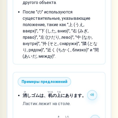
другого объекта.
После "の" используются
существительные, указывающие
положение, такие как "上 (うえ,
вверх)", "下 (した, вниз)", "右 (みぎ,
право)", "左 (ひだり, лево)", "中 (なか,
внутри)", "外 (そと, снаружи)", "隣 (とな
り, рядом)", "近く (ちかく, близко)" и "間
(あいだ, между)".
Примеры предложений
け
つくえ
うえ
消
しゴムは、
机
の
上
にあります。
Ластик лежит на столе.
き
した