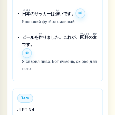
に
ほん
つよ
日
本
のサッカーは
強
いです。
Японский футбол сильный.
つく
げん
りょう
むぎ
ビールを
作
りました。これが、
原
料
の
麦
です。
Я сварил пиво. Вот ячмень, сырье для
него.
Теги
JLPT N4