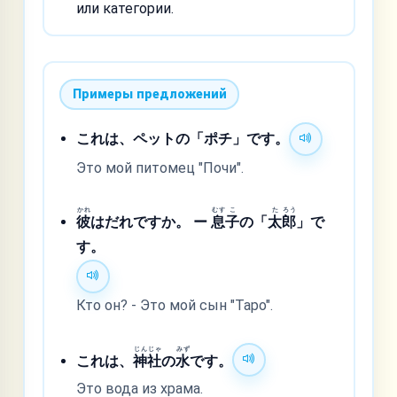
или категории.
Примеры предложений
これは、ペットの「ポチ」です。
Это мой питомец "Почи".
かれ
むす
こ
た
ろう
彼
はだれですか。 ー
息
子
の「
太
郎
」で
す。
Кто он? - Это мой сын "Таро".
じん
じゃ
みず
これは、
神
社
の
水
です。
Это вода из храма.