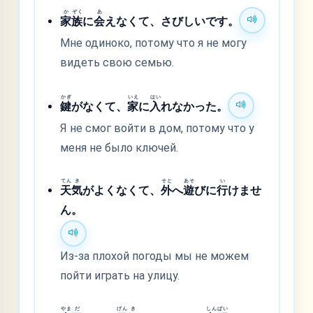
か
ぞく
あ
家
族
に
会
えなくて、さびしいです。
Мне одиноко, потому что я не могу
видеть свою семью.
かぎ
いえ
はい
鍵
がなくて、
家
に
入
れなかった。
Я не смог войти в дом, потому что у
меня не было ключей.
てん
き
そと
あそ
い
天
気
がよくなくて、
外
へ
遊
びに
行
けませ
ん。
Из-за плохой погоды мы не можем
пойти играть на улицу.
やま
だ
げん
き
しん
ぱい