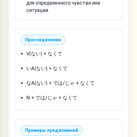
для определенного чувства или
ситуации.
Присоединение
V(ない) + なくて
いA(ない) + なくて
なA(ない) + では/じゃ + なくて
N + では/じゃ + なくて
Примеры предложений