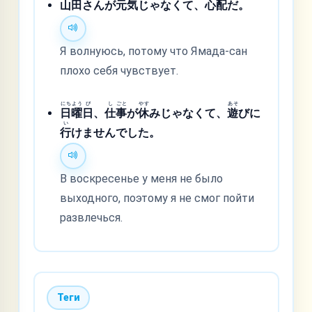
山
田
さんが
元
気
じゃなくて、
心
配
だ。
Я волнуюсь, потому что Ямада-сан
плохо себя чувствует.
にち
よう
び
し
ごと
やす
あそ
日
曜
日
、
仕
事
が
休
みじゃなくて、
遊
びに
い
行
けませんでした。
В воскресенье у меня не было
выходного, поэтому я не смог пойти
развлечься.
Теги