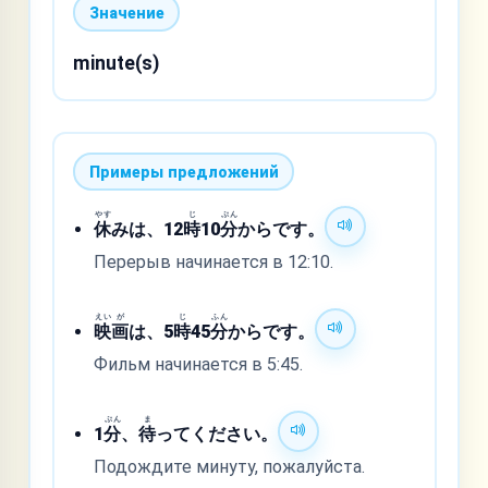
Значение
minute(s)
Примеры предложений
やす
じ
ぷん
休
みは、12
時
10
分
からです。
Перерыв начинается в 12:10.
えい
が
じ
ふん
映
画
は、5
時
45
分
からです。
Фильм начинается в 5:45.
ぷん
ま
1
分
、
待
ってください。
Подождите минуту, пожалуйста.