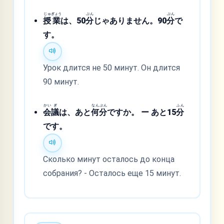
じゅ
ぎょう
ぷん
ぷん
授
業
は、50
分
じゃありません。90
分
で
す。
Урок длится не 50 минут. Он длится
90 минут.
かい
ぎ
なん
ぷん
ふん
会
議
は、あと
何
分
ですか。 ー あと15
分
です。
Сколько минут осталось до конца
собрания? - Осталось еще 15 минут.