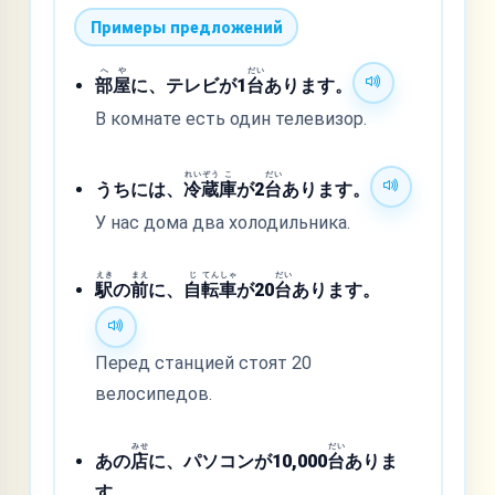
Примеры предложений
へ
や
だい
部
屋
に、テレビが1
台
あります。
В комнате есть один телевизор.
れい
ぞう
こ
だい
うちには、
冷
蔵
庫
が2
台
あります。
У нас дома два холодильника.
えき
まえ
じ
てん
しゃ
だい
駅
の
前
に、
自
転
車
が20
台
あります。
Перед станцией стоят 20
велосипедов.
みせ
だい
あの
店
に、パソコンが10,000
台
ありま
す。