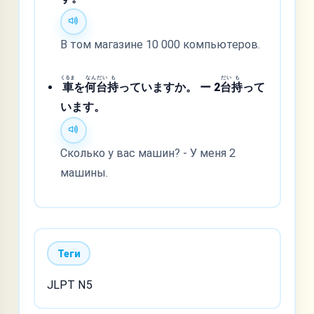
В том магазине 10 000 компьютеров.
くるま
なん
だい
も
だい
も
車
を
何
台
持
っていますか。 ー 2
台
持
って
います。
Сколько у вас машин? - У меня 2
машины.
Теги
JLPT N5