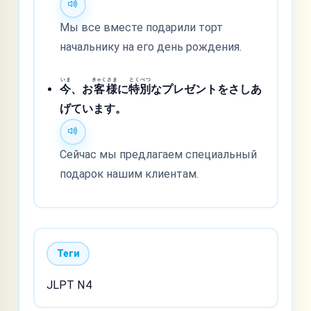
Мы все вместе подарили торт
начальнику на его день рождения.
いま
きゃく
さま
とく
べつ
今
、お
客
様
に
特
別
なプレゼントをさしあ
げています。
Сейчас мы предлагаем специальный
подарок нашим клиентам.
Теги
JLPT N4