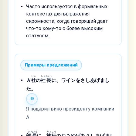
Часто используется в формальных
контекстах для выражения
скромности, когда говорящий дает
что-то кому-то с более высоким
статусом.
Примеры предложений
しゃ
しゃ
ちょう
Ａ
社
の
社
長
に、ワインをさしあげまし
た。
Я подарил вино президенту компании
A.
ぶ
ちょう
りょ
こう
部
長
に、
旅
行
のおみやげをさしあげまし