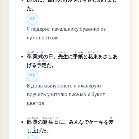
た。
Я подарил начальнику сувенир из
путешествия.
そつ
ぎょう
しき
ひ
せん
せい
て
がみ
はな
たば
卒
業
式
の
日
、
先
生
に
手
紙
と
花
束
をさしあ
よ
てい
げる
予
定
だ。
В день выпускного я планирую
вручить учителю письмо и букет
цветов.
ぶ
ちょう
たん
じょう
び
さ
部
長
の
誕
生
日
に、みんなでケーキを
差
あ
し
上
げた。