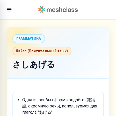
ГРАММАТИКА
Кэйго (Почтительный язык)
さしあげる
Одна из особых форм кэндзёго (謙譲
語, скромную речь), используемая для
глагола "あげる".