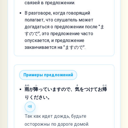
связей в предложении.
В разговоре, когда говорящий
полагает, что слушатель может
догадаться о предложении после "ま
すので", это предложение часто
опускается, и предложение
заканчивается на "ますので".
Примеры предложений
あめ
ふ
き
かえ
雨
が
降
っていますので、
気
をつけてお
帰
りください。
Так как идет дождь, будьте
осторожны по дороге домой.