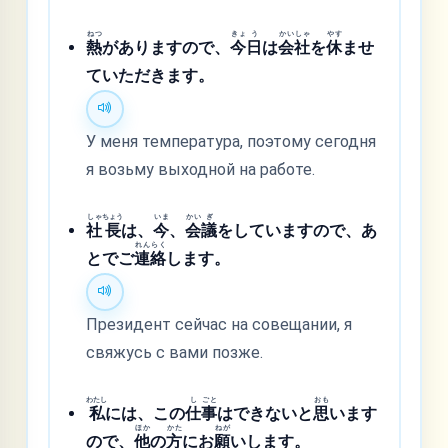
ねつ
きょ
う
かい
しゃ
やす
熱
がありますので、
今
日
は
会
社
を
休
ませ
ていただきます。
У меня температура, поэтому сегодня
я возьму выходной на работе.
しゃ
ちょう
いま
かい
ぎ
社
長
は、
今
、
会
議
をしていますので、あ
れん
らく
とでご
連
絡
します。
Президент сейчас на совещании, я
свяжусь с вами позже.
わたし
し
ごと
おも
私
には、この
仕
事
はできないと
思
います
ほか
かた
ねが
ので、
他
の
方
にお
願
いします。