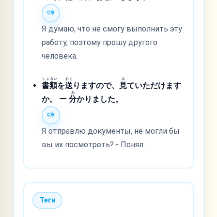
Я думаю, что не смогу выполнить эту
работу, поэтому прошу другого
человека.
しょ
るい
おく
み
書
類
を
送
りますので、
見
ていただけます
わ
か。 ー
分
かりました。
Я отправлю документы, не могли бы
вы их посмотреть? - Понял.
Теги