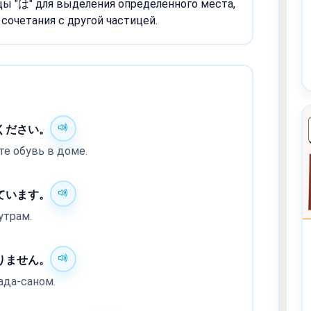
цы "は" для выделения определенного места,
сочетания с другой частицей.
ください。
те обувь в доме.
ています。
утрам.
りません。
ада-саном.