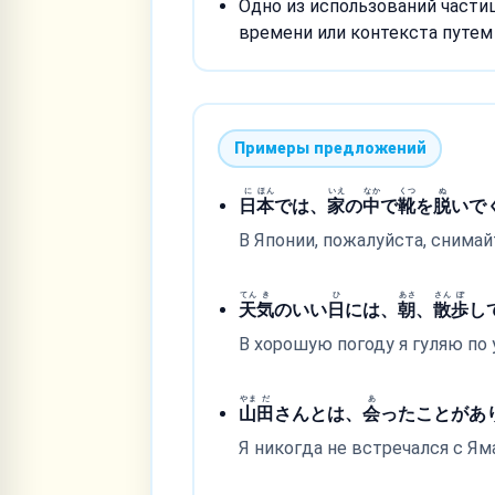
Одно из использований части
времени или контекста путем 
Примеры предложений
に
ほん
いえ
なか
くつ
ぬ
日
本
では、
家
の
中
で
靴
を
脱
いで
В Японии, пожалуйста, снимай
てん
き
ひ
あさ
さん
ぽ
天
気
のいい
日
には、
朝
、
散
歩
し
В хорошую погоду я гуляю по 
やま
だ
あ
山
田
さんとは、
会
ったことがあ
Я никогда не встречался с Ям