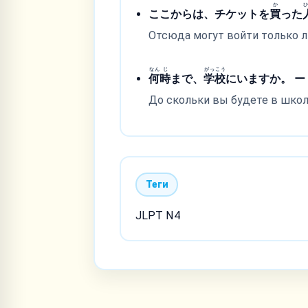
か
ここからは、チケットを
買
った
Отсюда могут войти только 
なん
じ
がっ
こう
何
時
まで、
学
校
にいますか。 ー 
До скольки вы будете в школе
Теги
JLPT N4