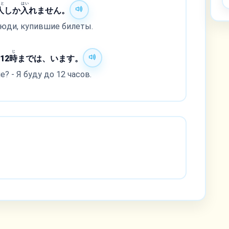
ひと
はい
人
しか
入
れません。
люди, купившие билеты.
じ
12
時
までは、います。
? - Я буду до 12 часов.