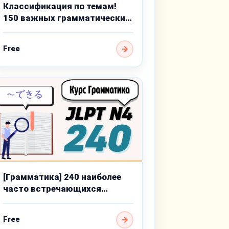
Классификация по темам!
150 важных грамматических
тем базового уровня
Free
[Грамматика] 240 наиболее
часто встречающихся
пунктов для JLPT N4
Free