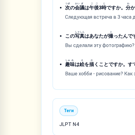
つぎ
かい
ぎ
ご
ご
じ
わ
次
の
会
議
は
午
後
3
時
ですか。
分
Следующая встреча в 3 часа д
しゃ
しん
と
この
写
真
はあなたが
撮
ったんで
Вы сделали эту фотографию? 
しゅ
み
え
か
趣
味
は
絵
を
描
くことですか。す
Ваше хобби - рисование? Как 
Теги
JLPT N4