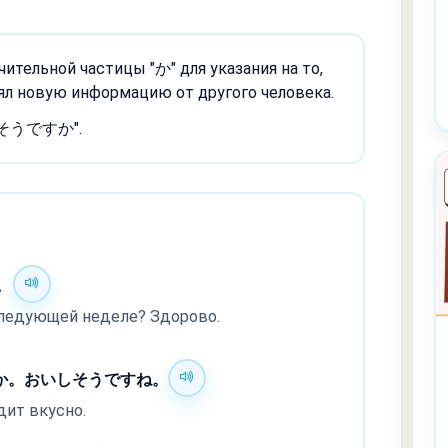
ительной частицы "か" для указания на то,
нял новую информацию от другого человека.
е "そうですか".
。
следующей неделе? Здорово.
か。おいしそうですね。
дит вкусно.