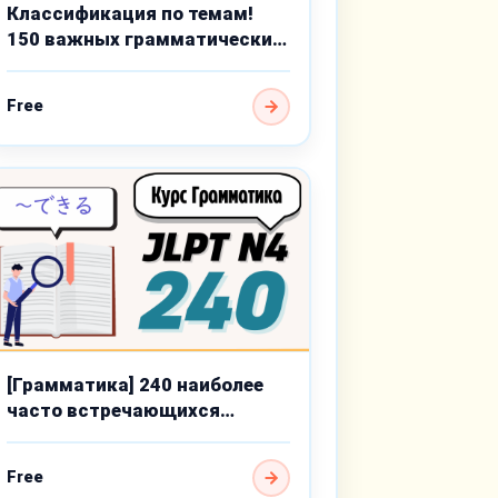
Классификация по темам!
150 важных грамматических
тем базового уровня
Free
[Грамматика] 240 наиболее
часто встречающихся
пунктов для JLPT N4
Free