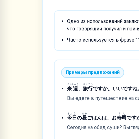
Одно из использований заключ
что говорящий получил и при
Часто используется в фраз
Примеры предложений
らい
しゅう
りょ
こう
来
週
、
旅
行
ですか。いいですね
Вы едете в путешествие на 
きょ
う
ひる
す
し
今
日
の
昼
ごはんは、お
寿
司
です
Сегодня на обед суши? Выгля