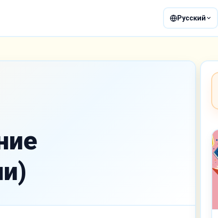
Русский
ние
и)