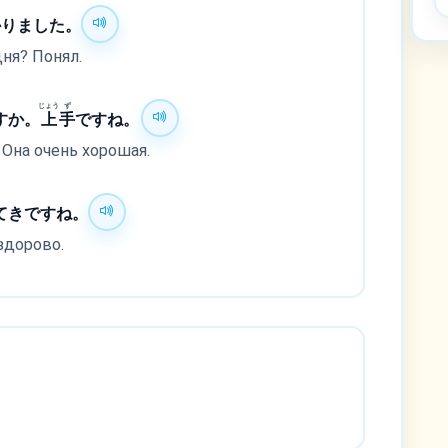
かりました。
ня? Понял.
じょう
ず
すか。
上
手
ですね。
Она очень хорошая.
てきですね。
здорово.