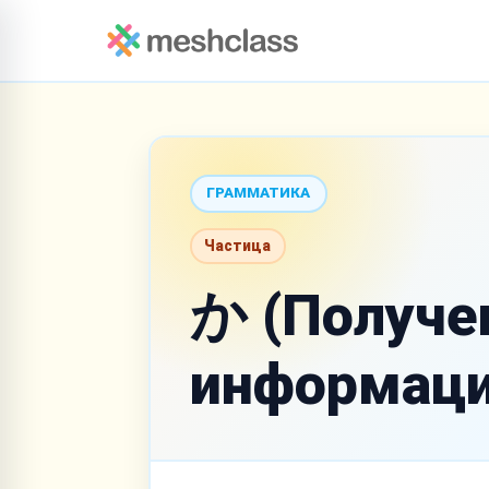
ГРАММАТИКА
Частица
か (Получе
информаци