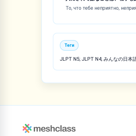
То, что тебе неприятно, непри
Теги
JLPT N5; JLPT N4; みんなの日本