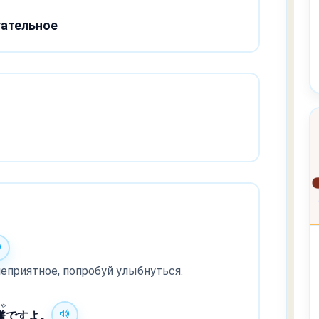
ательное
неприятное, попробуй улыбнуться.
いや
嫌
ですよ。