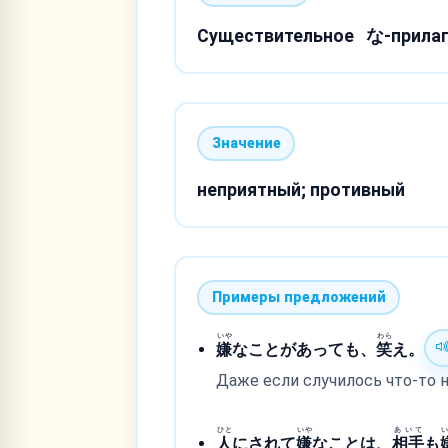
Существительное
な-прилаг
Значение
неприятный; противный
Примеры предложений
いや
わら
嫌
なことがあっても、
笑
え。
Даже если случилось что-то 
ひと
いや
あいて
人
にされて
嫌
なことは、
相手
も