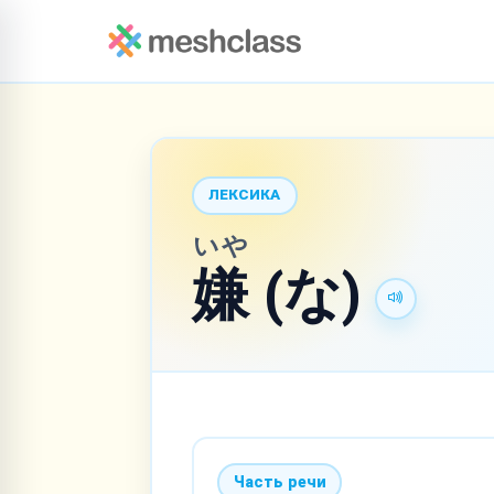
ЛЕКСИКА
いや
嫌
(な)
Часть речи