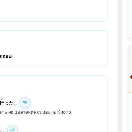
сливы
い
行
った。
ть на цветение сливы в Киото.
よ。