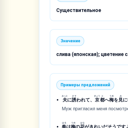
Существительное
Значение
слива (японская); цветение 
Примеры предложений
おっと
さそ
きょう
と
うめ
み
夫
に
誘
われて、
京
都
へ
梅
を
見
に
Муж пригласил меня посмотре
はる
うめ
はな
春
は
梅
の
花
がきれいだそうです