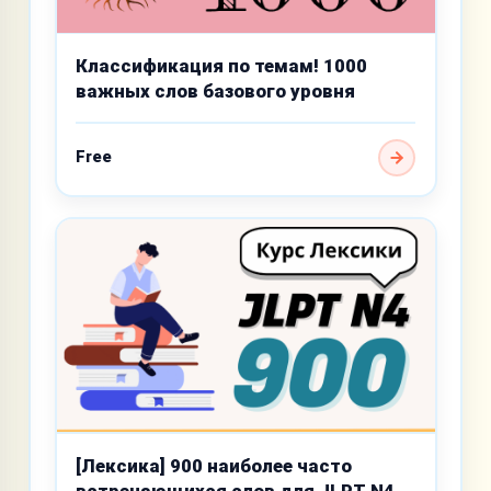
Классификация по темам! 1000
важных слов базового уровня
Free
[Лексика] 900 наиболее часто
встречающихся слов для JLPT N4