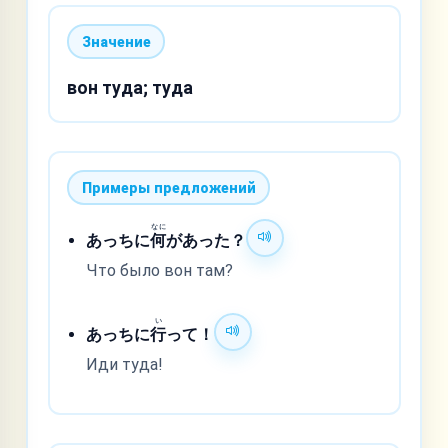
Значение
вон туда; туда
Примеры предложений
なに
あっちに
何
があった？
Что было вон там?
い
あっちに
行
って！
Иди туда!