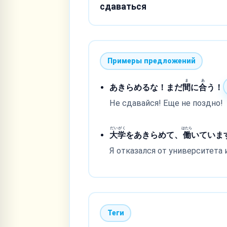
сдаваться
Примеры предложений
ま
あ
あきらめるな！まだ
間
に
合
う！
Не сдавайся! Еще не поздно!
だいがく
はたら
大学
をあきらめて、
働
いていま
Я отказался от университета 
Теги