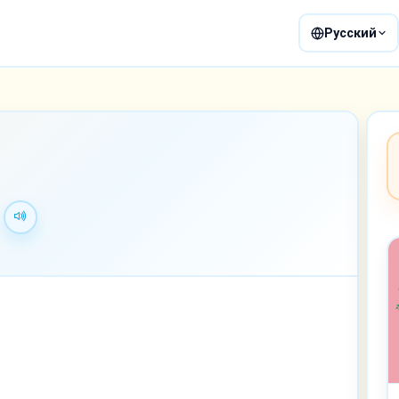
Русский
る