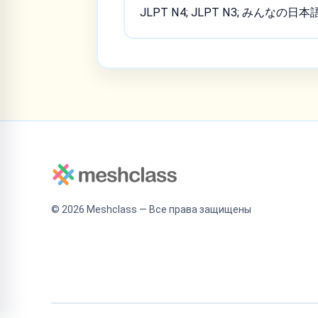
JLPT N4; JLPT N3; みんなの日本
©
2026
Meshclass — Все права защищены