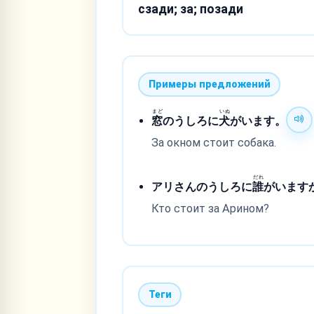
сзади; за; позади
Примеры предложений
まど
いぬ
窓
のうしろに
犬
がいます。
За окном стоит собака.
だれ
アリさんのうしろに
誰
がいます
Кто стоит за Арином?
Теги