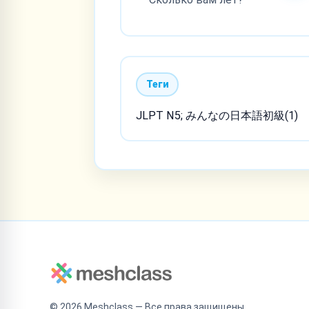
Теги
JLPT N5; みんなの日本語初級(1)
©
2026
Meshclass — Все права защищены