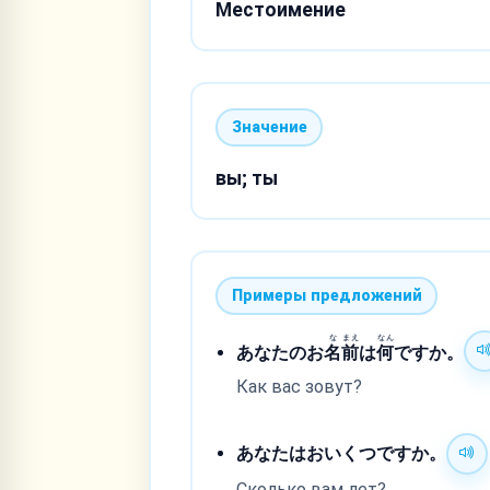
Местоимение
Значение
вы; ты
Примеры предложений
な
まえ
なん
あなたのお
名
前
は
何
ですか。
Как вас зовут?
あなたはおいくつですか。
Сколько вам лет?