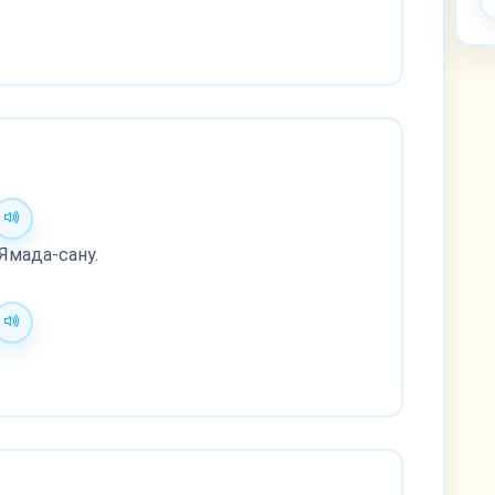
Ямада-сану.