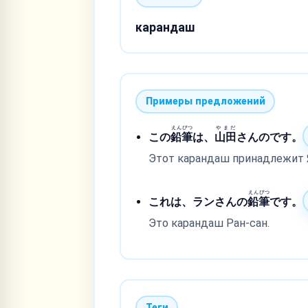
карандаш
Примеры предложений
えんぴつ
やまだ
この
鉛筆
は、
山田
さんのです。
Этот карандаш принадлежит 
えんぴつ
これは、ランさんの
鉛筆
です。
Это карандаш Ран-сан.
Теги