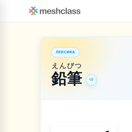
ЛЕКСИКА
えんぴつ
鉛筆