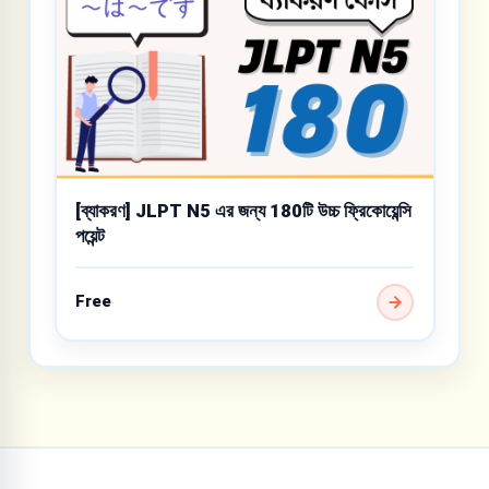
[ব্যাকরণ] JLPT N5 এর জন্য 180টি উচ্চ ফ্রিকোয়েন্সি
পয়েন্ট
Free