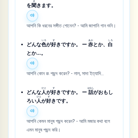
き
を
聞
きます。
আপনি কি ধরনের সঙ্গীত শোনেন? - আমি জাপানি গান শুনি।
いろ
す
あか
しろ
どんな
色
が
好
きですか。 ー
赤
とか、
白
とか...。
আপনি কোন রং পছন্দ করেন? - লাল, সাদা ইত্যাদি...
ひと
す
はなし
どんな
人
が
好
きですか。 ー
話
がおもし
ひと
す
ろい
人
が
好
きです。
আপনি কেমন মানুষ পছন্দ করেন? - আমি মজার কথা বলে
এমন মানুষ পছন্দ করি।