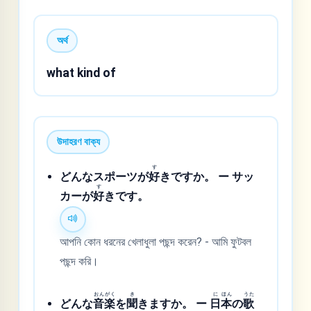
অর্থ
what kind of
উদাহরণ বাক্য
す
どんなスポーツが
好
きですか。 ー サッ
す
カーが
好
きです。
আপনি কোন ধরনের খেলাধুলা পছন্দ করেন? - আমি ফুটবল
পছন্দ করি।
おん
がく
き
に
ほん
うた
どんな
音
楽
を
聞
きますか。 ー
日
本
の
歌