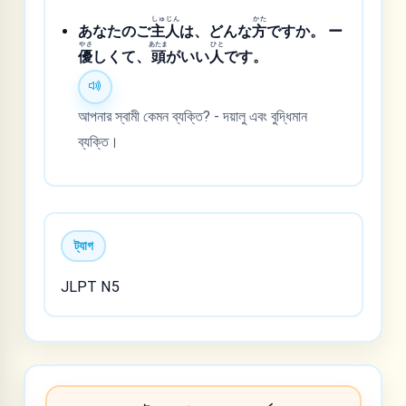
しゅ
じん
かた
あなたのご
主
人
は、どんな
方
ですか。 ー
やさ
あたま
ひと
優
しくて、
頭
がいい
人
です。
আপনার স্বামী কেমন ব্যক্তি? - দয়ালু এবং বুদ্ধিমান
ব্যক্তি।
ট্যাগ
JLPT N5