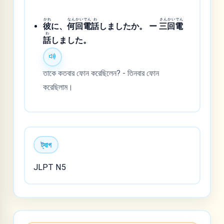
かれ
なん
かい
でん
わ
さん
かい
でん
彼
に、
何
回
電
話
しましたか。 ー
三
回
電
わ
話
しました。
তাকে কতবার ফোন করেছিলেন? - তিনবার ফোন
করেছিলাম।
ট্যাগ
JLPT N5