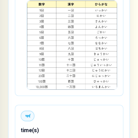
অর্থ
time(s)