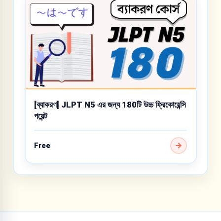
[ব্যাকরণ] JLPT N5 এর জন্য 180টি উচ্চ ফ্রিকোয়েন্সি
পয়েন্ট
Free