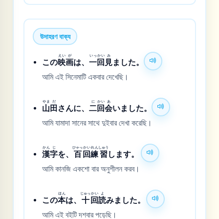
উদাহরণ বাক্য
えい
が
いっ
かい
み
この
映
画
は、
一
回
見
ました。
আমি এই সিনেমাটি একবার দেখেছি।
やま
だ
に
かい
あ
山
田
さんに、
二
回
会
いました。
আমি যামাদা সানের সাথে দুইবার দেখা করেছি।
かん
じ
ひゃっ
かい
れん
しゅう
漢
字
を、
百
回
練
習
します。
আমি কানজি একশো বার অনুশীলন করব।
ほん
じゅっ
かい
よ
この
本
は、
十
回
読
みました。
আমি এই বইটি দশবার পড়েছি।