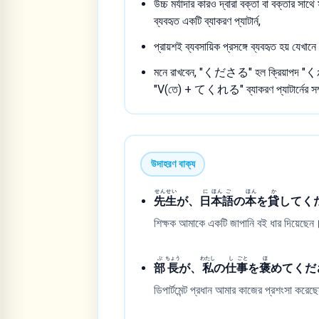
উচ্চ মর্যাদার কারও দ্বারা বক্তা বা বক্তার সাথ
ব্যবহৃত একটি ব্যাকরণ প্যাটার্ন,
প্রায়শই ব্যবসায়িক প্রসঙ্গে ব্যবহৃত হয় যে
মনে রাখবেন, "くださる" হল ক্রিয়াপদ "
"V(তে) + てくれる" ব্যাকরণ প্যাটার্নের সম্
উদাহরণ বাক্য
せん
せい
に
ほん
ご
ほん
か
先
生
が、
日
本
語
の
本
を
貸
してく
শিক্ষক আমাকে একটি জাপানি বই ধার দিয়েছেন
ぶ
ちょう
わたし
し
ごと
ほ
部
長
が、
私
の
仕
事
を
褒
めてくだ
ডিপার্টমেন্ট প্রধান আমার কাজের প্রশংসা করে