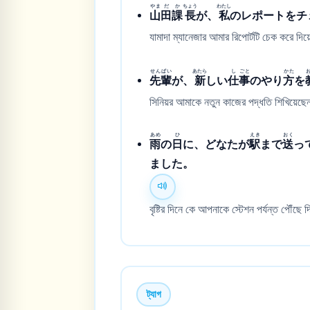
やま
だ
か
ちょう
わたし
山
田
課
長
が、
私
のレポートをチ
যামাদা ম্যানেজার আমার রিপোর্টটি চেক করে দি
せん
ぱい
あたら
し
ごと
かた
先
輩
が、
新
しい
仕
事
のやり
方
を
সিনিয়র আমাকে নতুন কাজের পদ্ধতি শিখিয়েছ
あめ
ひ
えき
おく
雨
の
日
に、どなたが
駅
まで
送
っ
ました。
বৃষ্টির দিনে কে আপনাকে স্টেশন পর্যন্ত পৌঁছ
ট্যাগ