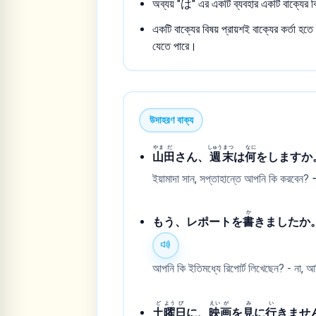
অব্যয় "は" এর একটি ব্যবহার একটি বাক্যের ব
একটি বাক্যের বিষয় প্রায়শই বাক্যের কর্তা হতে 
যেতে পারে।
উদাহরণ বাক্য
やま
だ
しゅう
まつ
なに
山
田
さん、
週
末
は
何
をしますか
ইয়ামাদা সান, সপ্তাহান্তে আপনি কি করবেন?
か
もう、レポートを
書
きましたか
আপনি কি ইতিমধ্যে রিপোর্ট লিখেছেন? - না, আ
ど
よう
び
えい
が
み
い
土
曜
日
に、
映
画
を
見
に
行
きませ