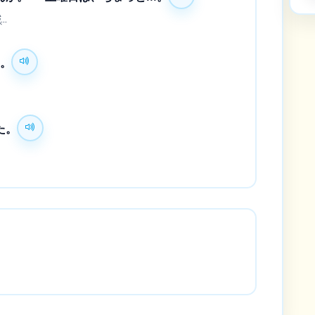
..
た。
た。