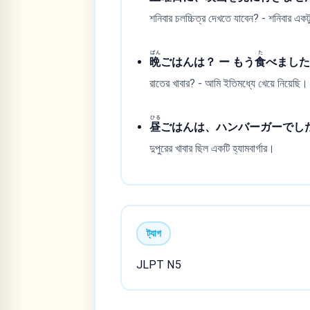
শনিবার চলচ্চিত্র দেখতে যাবেন? - শনিবার একটু.
ばん
た
晩
ごはんは？ ー もう
食
べまし
রাতের খাবার? - আমি ইতিমধ্যে খেয়ে নিয়েছি।
ひる
昼
ごはんは、ハンバーガーでし
দুপুরের খাবার ছিল একটি হ্যামবার্গার।
ট্যাগ
JLPT N5