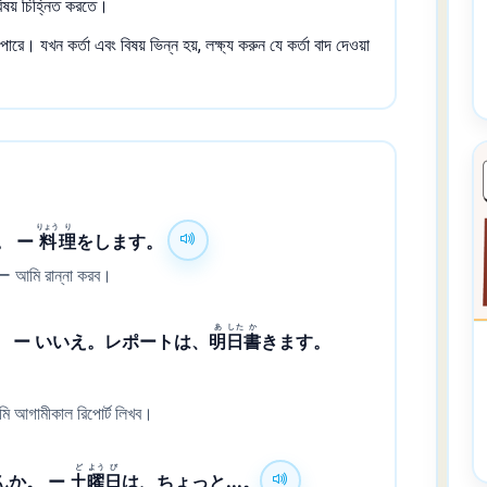
িষয় চিহ্নিত করতে।
পারে। যখন কর্তা এবং বিষয় ভিন্ন হয়, লক্ষ্য করুন যে কর্তা বাদ দেওয়া
りょう
り
。 ー
料
理
をします。
 ー আমি রান্না করব।
あ
した
か
。 ー いいえ。レポートは、
明
日
書
きます。
মি আগামীকাল রিপোর্ট লিখব।
ど
よう
び
んか。 ー
土
曜
日
は、ちょっと...。