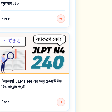
ব্যাকরণ ১৫০
Free
[ব্যাকরণ] JLPT N4 এর জন্য 240টি উচ্চ
ফ্রিকোয়েন্সি পয়েন্ট
Free