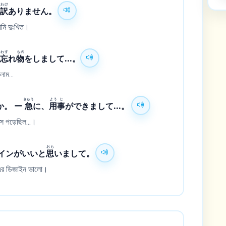
わけ
し
訳
ありません。
 আমি দুঃখিত।
わす
もの
に
忘
れ
物
をしまして...。
াম...
きゅう
よう
じ
か。 ー
急
に、
用
事
ができまして...。
ে পড়েছিল...।
おも
インがいいと
思
いまして。
 এর ডিজাইন ভালো।