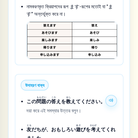
নামকরণকৃত ক্রিয়াপদের রূপ ます-রূপের মতোই যা "ま
す" অন্তর্ভুক্ত করে না।
উদাহরণ বাক্য
もん
だい
こた
おし
この
問
題
の
答
えを
教
えてください。
দয়া করে এই সমস্যার উত্তর বলুন।
とも
あそ
かんが
友
だちが、おもしろい
遊
びを
考
えてくれ