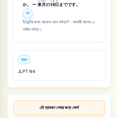
らい
げつ
と
お
か
か。 ー
来
月
の
1
0
日
までです。
ইভেন্টের জন্য আবেদন কবে পর্যন্ত? - আগামী মাসের ১০
তারিখ পর্যন্ত।
ট্যাগ
JLPT N4
এই ব্যাকরণ শেখার জন্য কোর্স