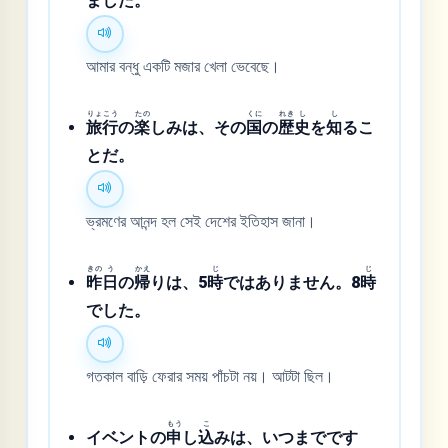
ました。
আমার বন্ধু একটি মজার খেলা ভেবেছে।
りょ
こう
たの
くに
れき
し
し
旅
行
の
楽
しみは、その
国
の
歴
史
を
知
るこ
とだ。
ভ্রমণের আনন্দ হল সেই দেশের ইতিহাস জানা।
きの
う
かえ
じ
じ
昨
日
の
帰
りは、5
時
ではありません。8
時
でした。
গতকাল বাড়ি ফেরার সময় পাঁচটা নয়। আটটা ছিল।
もう
こ
イベントの
申
し
込
みは、いつまでです