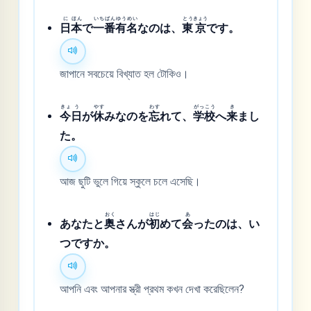
に
ほん
いち
ばん
ゆう
めい
とう
きょう
日
本
で
一
番
有
名
なのは、
東
京
です。
জাপানে সবচেয়ে বিখ্যাত হল টোকিও।
きょ
う
やす
わす
がっ
こう
き
今
日
が
休
みなのを
忘
れて、
学
校
へ
来
まし
た。
আজ ছুটি ভুলে গিয়ে স্কুলে চলে এসেছি।
おく
はじ
あ
あなたと
奥
さんが
初
めて
会
ったのは、い
つですか。
আপনি এবং আপনার স্ত্রী প্রথম কখন দেখা করেছিলেন?