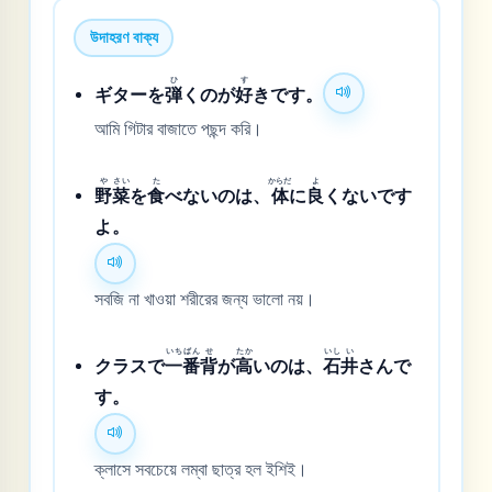
উদাহরণ বাক্য
ひ
す
ギターを
弾
くのが
好
きです。
আমি গিটার বাজাতে পছন্দ করি।
や
さい
た
からだ
よ
野
菜
を
食
べないのは、
体
に
良
くないです
よ。
সবজি না খাওয়া শরীরের জন্য ভালো নয়।
いち
ばん
せ
たか
いし
い
クラスで
一
番
背
が
高
いのは、
石
井
さんで
す。
ক্লাসে সবচেয়ে লম্বা ছাত্র হল ইশিই।