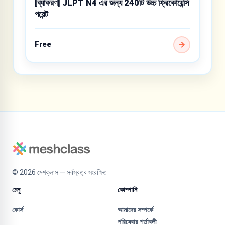
[ব্যাকরণ] JLPT N4 এর জন্য 240টি উচ্চ ফ্রিকোয়েন্সি
পয়েন্ট
Free
©
2026
মেশক্লাস — সর্বস্বত্ব সংরক্ষিত
মেনু
কোম্পানি
কোর্স
আমাদের সম্পর্কে
পরিষেবার শর্তাবলী