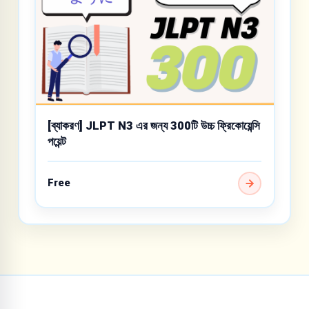
[ব্যাকরণ] JLPT N3 এর জন্য 300টি উচ্চ ফ্রিকোয়েন্সি
পয়েন্ট
Free