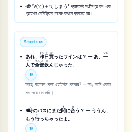
এটি "V(て) + てしまう" প্যাটার্নের সংক্ষিপ্ত রুপ এবং
প্রায়শই নৈমিত্তিক কথোপকথনে ব্যবহৃত হয়।
উদাহরণ বাক্য
きの
う
か
ひと
あれ、
昨
日
買
ったワインは？ ー あ、
一
り
ぜん
ぶ
の
人
で
全
部
飲
んじゃった。
আরে, গতকাল কেনা ওয়াইনটা কোথায়? — আঃ, আমি একাই
সব খেয়ে ফেলেছি।
じ
ま
あ
9
時
のバスにまだ
間
に
合
う？ ー ううん、
い
もう
行
っちゃったよ。