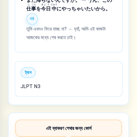
まだ
帰
らないんですか。 ー うん、この
し
ごと
きょ
う
じゅう
仕
事
を
今
日
中
にやっちゃいたいから。
তুমি এখনও ফিরে যাচ্ছ না? － হ্যাঁ, আমি এই কাজটা
আজকের মধ্যে শেষ করতে চাই।
ট্যাগ
JLPT N3
এই ব্যাকরণ শেখার জন্য কোর্স