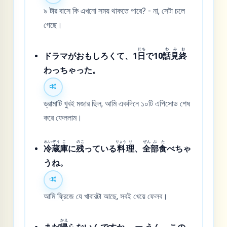
৯ টার বাসে কি এখনো সময় থাকতে পারে? - না, সেটা চলে
গেছে।
にち
わ
み
お
ドラマがおもしろくて、1
日
で10
話
見
終
わっちゃった。
ড্রামাটি খুবই মজার ছিল, আমি একদিনে ১০টি এপিসোড শেষ
করে ফেললাম।
れい
ぞう
こ
のこ
りょう
り
ぜん
ぶ
た
冷
蔵
庫
に
残
っている
料
理
、
全
部
食
べちゃ
うね。
আমি ফ্রিজে যে খাবারটা আছে, সবই খেয়ে ফেলব।
かえ