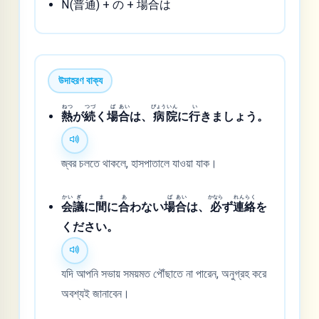
N(
普通
) + の +
場合
は
উদাহরণ বাক্য
ねつ
つづ
ば
あい
びょう
いん
い
熱
が
続
く
場
合
は、
病
院
に
行
きましょう。
জ্বর চলতে থাকলে, হাসপাতালে যাওয়া যাক।
かい
ぎ
ま
あ
ば
あい
かなら
れん
らく
会
議
に
間
に
合
わない
場
合
は、
必
ず
連
絡
を
ください。
যদি আপনি সভায় সময়মত পৌঁছাতে না পারেন, অনুগ্রহ করে
অবশ্যই জানাবেন।