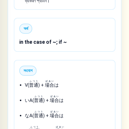
ব্যাকরণ প্যাটার্ন।
অর্থ
in the case of ~; if ~
সংযোগ
ふつう
ばあい
V(
普通
) +
場合
は
ふつう
ばあい
いA(
普通
) +
場合
は
ふつう
ばあい
なA(
普通
) +
場合
は
ふつう
ばあい