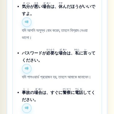
き
ぶん
わる
ば
あい
やす
気
分
が
悪
い
場
合
は、
休
んだほうがいいで
すよ。
যদি আপনি অসুস্থ বোধ করেন, তাহলে বিশ্রাম নেওয়া
ভালো।
ひつ
よう
ば
あい
わたし
い
パスワードが
必
要
な
場
合
は、
私
に
言
って
ください。
যদি পাসওয়ার্ড প্রয়োজন হয়, তাহলে আমাকে জানাবেন।
じ
こ
ば
あい
けい
さつ
でん
わ
事
故
の
場
合
は、すぐに
警
察
に
電
話
してく
ださい。