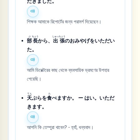
だきました。
শিক্ষক আমাকে রিপোর্টের জন্য পরামর্শ দিয়েছেন।
ぶ
ちょう
しゅっ
ちょう
部
長
から、
出
張
のおみやげをいただい
た。
আমি ডিরেক্টরের কাছ থেকে ব্যবসায়িক ভ্রমণের উপহার
পেয়েছি।
てん
た
天
ぷらを
食
べますか。 ー はい。いただ
きます。
আপনি কি তেম্পুরা খাবেন? - হ্যাঁ, ধন্যবাদ।