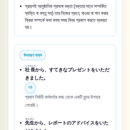
প্রায়শই আনুষ্ঠানিক প্রসঙ্গে বক্তা (বক্তার সাথে সম্পর্কিত
ব্যক্তি বা বস্তু সহ) তার নিজের গ্রহণ, খাওয়া বা পান করার
ক্রিয়া সম্পর্কে কথা বলার সময় বিনয় প্রকাশ করতে ব্যবহৃত
হয়।
উদাহরণ বাক্য
しゃ
ちょう
社
長
から、すてきなプレゼントをいただ
きました。
প্রধান নির্বাহী কর্মকর্তার কাছ থেকে একটি সুন্দর উপহার
পেয়েছি।
せん
せい
先
生
から、レポートのアドバイスをいた