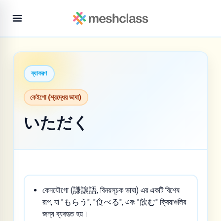
ব্যাকরণ
কেইগো (শ্রদ্ধেয় ভাষা)
いただく
কেনযৌগো (謙譲語, বিনয়সূচক ভাষা) এর একটি বিশেষ
রূপ, যা "もらう", "食べる", এবং "飲む" ক্রিয়াগুলির
জন্য ব্যবহৃত হয়।