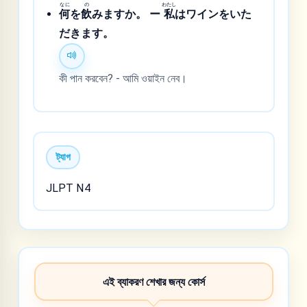
なに
の
わたし
何
を
飲
みますか。 ー
私
はワインをいた
だきます。
কী পান করবেন? - আমি ওয়াইন নেব।
ট্যাগ
JLPT N4
এই ব্যাকরণ শেখার জন্য কোর্স