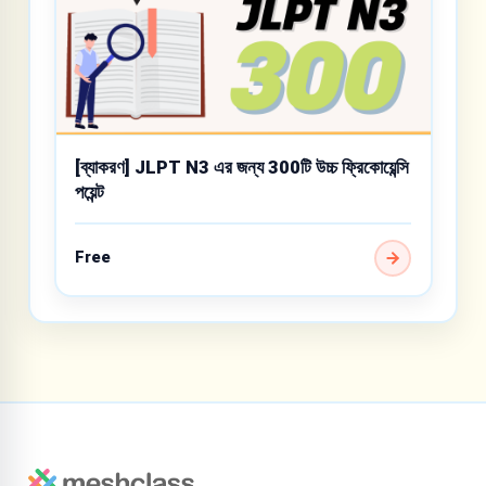
[ব্যাকরণ] JLPT N3 এর জন্য 300টি উচ্চ ফ্রিকোয়েন্সি
পয়েন্ট
Free