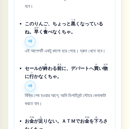
হবে।
くろ
このりんご、ちょっと
黒
くなっている
はや
た
ね。
早
く
食
べなくちゃ。
এই আপেলটি একটু কালো হয়ে গেছে। দ্রুত খেতে হবে।
お
まえ
か
もの
セールが
終
わる
前
に、デパートへ
買
い
物
い
に
行
かなくちゃ。
বিক্রি শেষ হওয়ার আগে, আমি ডিপার্টমেন্ট স্টোরে কেনাকাটা
করতে যাব।
かね
た
かね
お
お
金
が
足
りない。ＡＴＭでお
金
を
下
ろさ