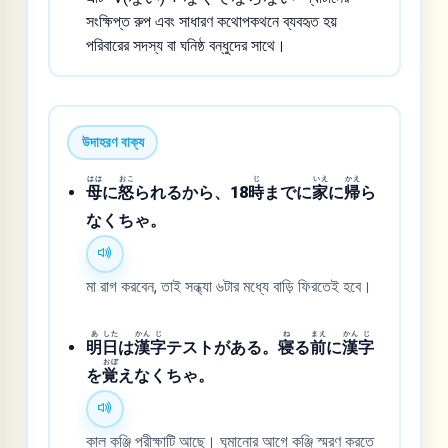
সংক্ষিপ্ত রুপ এবং সাধারণ কথোপকথনে ব্যবহৃত হয়
পরিবারের সদস্য বা ঘনিষ্ঠ বন্ধুদের সাথে।
উদাহরণ বাক্য
はは
おこ
じ
いえ
かえ
母
に
怒
られるから、18
時
までに
家
に
帰
ら
なくちゃ。
মা রাগ করবেন, তাই সন্ধ্যা ৬টার মধ্যে বাড়ি ফিরতেই হবে।
あ
した
かん
じ
ね
まえ
かん
じ
明
日
は
漢
字
テストがある。
寝
る
前
に
漢
字
おぼ
を
覚
えなくちゃ。
কাল কঞ্জি পরীক্ষাটি আছে। ঘুমানোর আগে কঞ্জি স্মরণ করতে