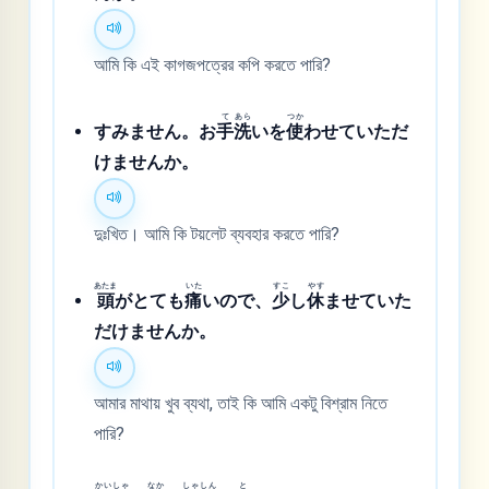
আমি কি এই কাগজপত্রের কপি করতে পারি?
て
あら
つか
すみません。お
手
洗
いを
使
わせていただ
けませんか。
দুঃখিত। আমি কি টয়লেট ব্যবহার করতে পারি?
あたま
いた
すこ
やす
頭
がとても
痛
いので、
少
し
休
ませていた
だけませんか。
আমার মাথায় খুব ব্যথা, তাই কি আমি একটু বিশ্রাম নিতে
পারি?
かい
しゃ
なか
しゃ
しん
と