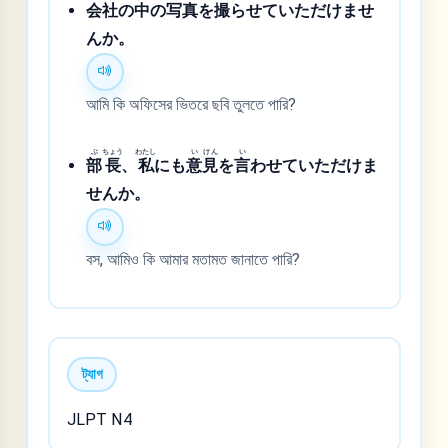
会
社
の
中
の
写
真
を
撮
らせていただけませ
んか。
আমি কি অফিসের ভিতরে ছবি তুলতে পারি?
ぶ
ちょう
わたし
い
けん
い
部
長
、
私
にも
意
見
を
言
わせていただけま
せんか。
বস, আমিও কি আমার মতামত জানাতে পারি?
ট্যাগ
JLPT N4