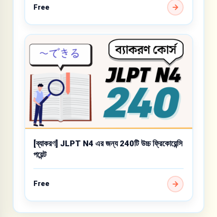
Free
[ব্যাকরণ] JLPT N4 এর জন্য 240টি উচ্চ ফ্রিকোয়েন্সি
পয়েন্ট
Free