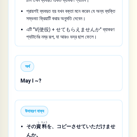
চান তখন ব্যবহৃত একটি ব্যাকরণ প্যাটার্ন।
প্রায়শই ব্যবহৃত হয় যখন বক্তা মনে করেন যে অন্য ব্যক্তি
সম্ভবত ক্রিয়াটি করার অনুমতি দেবেন।
এটি "V(使役) + せてもらえませんか" ব্যাকরণ
প্যাটার্নের নম্র রূপ, যা আরও ভদ্র ছাপ ফেলে।
অর্থ
May I ~?
উদাহরণ বাক্য
し
りょう
その
資
料
を、コピーさせていただけませ
んか。