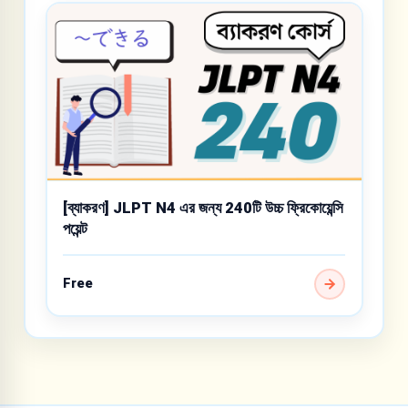
[ব্যাকরণ] JLPT N4 এর জন্য 240টি উচ্চ ফ্রিকোয়েন্সি
পয়েন্ট
Free