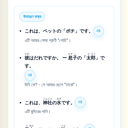
উদাহরণ বাক্য
これは、ペットの「ポチ」です。
এটি আমার পোষা প্রাণী "পোচি"।
かれ
むす
こ
た
ろう
彼
はだれですか。 ー
息
子
の「
太
郎
」で
す。
উনি কে? - সে আমার ছেলে "তারো"।
じん
じゃ
みず
これは、
神
社
の
水
です。
এটি মন্দিরের পানি।
に
ほん
つよ