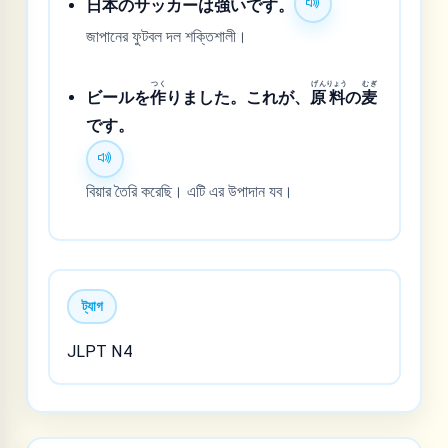
日
本
のサッカーは
強
いです。
জাপানের ফুটবল দল শক্তিশালী।
つく
げん
りょう
むぎ
ビールを
作
りました。これが、
原
料
の
麦
です。
বিয়ার তৈরি করেছি। এটি এর উপাদান যব।
ট্যাগ
JLPT N4