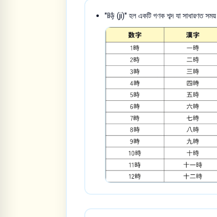
"時 (ji)" হল একটি গণক শব্দ যা সাধারণত সময় প