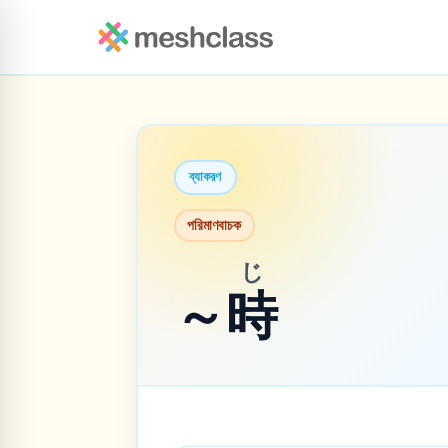
ব্যাকরণ
পরিমাণবাচক
じ
～
時