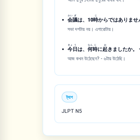
かい
ぎ
じ
会
議
は、10
時
からではありません
সভা দশটায় নয়। এগারোটায়।
きょ
う
なん
じ
お
今
日
は、
何
時
に
起
きましたか。 ー
আজ কখন উঠেছেন? - ৬টায় উঠেছি।
ট্যাগ
JLPT N5