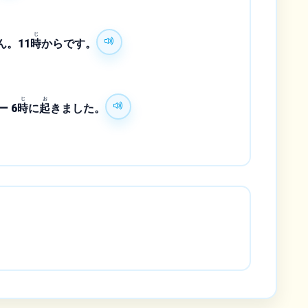
じ
。11
時
からです。
じ
お
 6
時
に
起
きました。