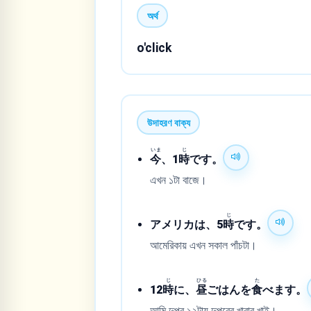
অর্থ
o'click
উদাহরণ বাক্য
いま
じ
今
、1
時
です。
এখন ১টা বাজে।
じ
アメリカは、5
時
です。
আমেরিকায় এখন সকাল পাঁচটা।
じ
ひる
た
12
時
に、
昼
ごはんを
食
べます。
আমি দুপুর ১২টায় দুপুরের খাবার খাই।