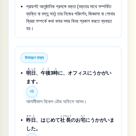
প্রায়শই আনুষ্ঠানিক প্রসঙ্গে বক্তা (বক্তার সাথে সম্পর্কিত
ব্যক্তি বা বস্তু সহ) তার নিজের পরিদর্শন, জিজ্ঞাসা বা শোনার
ক্রিয়া সম্পর্কে কথা বলার সময় বিনয় প্রকাশ করতে ব্যবহৃত
হয়।
উদাহরণ বাক্য
あ
した
ご
ご
じ
明
日
、
午
後
3
時
に、オフィスにうかがい
ます。
আগামীকাল বিকেল ৩টায় অফিসে আসব।
きの
う
しゃ
ちょう
たく
昨
日
、はじめて
社
長
のお
宅
にうかがいま
した。