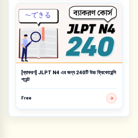
[ব্যাকরণ] JLPT N4 এর জন্য 240টি উচ্চ ফ্রিকোয়েন্সি
পয়েন্ট
Free