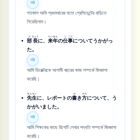
গতকাল আমি প্রথমবারের মতো প্রেসিডেন্টের বাড়িতে
গিয়েছিলাম।
ぶ
ちょう
らい
ねん
し
ごと
部
長
に、
来
年
の
仕
事
についてうかがっ
た。
আমি ডিরেক্টরকে আগামী বছরের কাজ সম্পর্কে জিজ্ঞাসা
করেছি।
せん
せい
か
かた
先
生
に、レポートの
書
き
方
について、う
かがいました。
আমি শিক্ষকের কাছে রিপোর্ট লেখার পদ্ধতি সম্পর্কে জিজ্ঞাসা
করেছি।