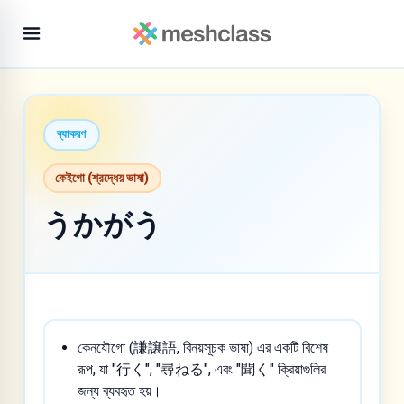
ব্যাকরণ
কেইগো (শ্রদ্ধেয় ভাষা)
うかがう
কেনযৌগো (謙譲語, বিনয়সূচক ভাষা) এর একটি বিশেষ
রূপ, যা "行く", "尋ねる", এবং "聞く" ক্রিয়াগুলির
জন্য ব্যবহৃত হয়।