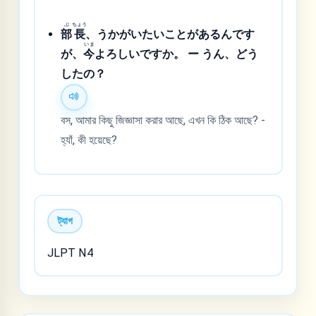
ぶ
ちょう
部
長
、うかがいたいことがあるんです
いま
が、
今
よろしいですか。 ー うん、どう
したの？
বস, আমার কিছু জিজ্ঞাসা করার আছে, এখন কি ঠিক আছে? -
হ্যাঁ, কী হয়েছে?
ট্যাগ
JLPT N4