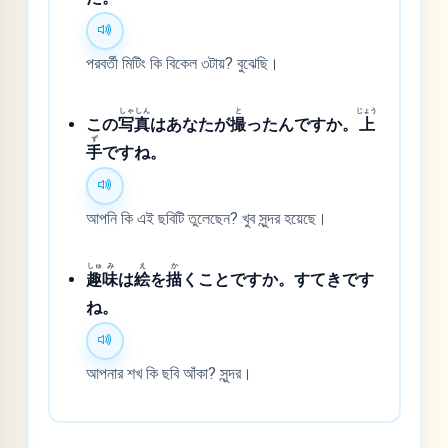
পরবর্তী মিটিং কি বিকেল ৩টায়? বুঝেছি।
しゃ
しん
と
じょう
この
写
真
はあなたが
撮
ったんですか。
上
ず
手
ですね。
আপনি কি এই ছবিটি তুলেছেন? খুব সুন্দর হয়েছে।
しゅ
み
え
か
趣
味
は
絵
を
描
くことですか。すてきです
ね。
আপনার শখ কি ছবি আঁকা? সুন্দর।