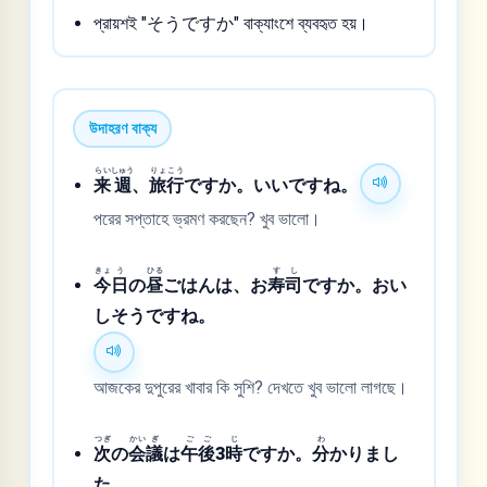
প্রায়শই "そうですか" বাক্যাংশে ব্যবহৃত হয়।
উদাহরণ বাক্য
らい
しゅう
りょ
こう
来
週
、
旅
行
ですか。いいですね。
পরের সপ্তাহে ভ্রমণ করছেন? খুব ভালো।
きょ
う
ひる
す
し
今
日
の
昼
ごはんは、お
寿
司
ですか。おい
しそうですね。
আজকের দুপুরের খাবার কি সুশি? দেখতে খুব ভালো লাগছে।
つぎ
かい
ぎ
ご
ご
じ
わ
次
の
会
議
は
午
後
3
時
ですか。
分
かりまし
た。