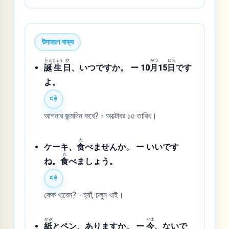
উদাহরণ বাক্য
たん
じょう
び
がつ
にち
誕
生
日
、いつですか。 ー 10
月
15
日
です
よ。
আপনার জন্মদিন কবে? - অক্টোবর ১৫ তারিখ।
た
ケーキ、
食
べませんか。 ー いいです
た
ね。
食
べましょう。
কেক খাবেন? - হ্যাঁ, চলুন খাই।
かみ
いま
紙
とペン、ありますか。 ー
今
、ないで