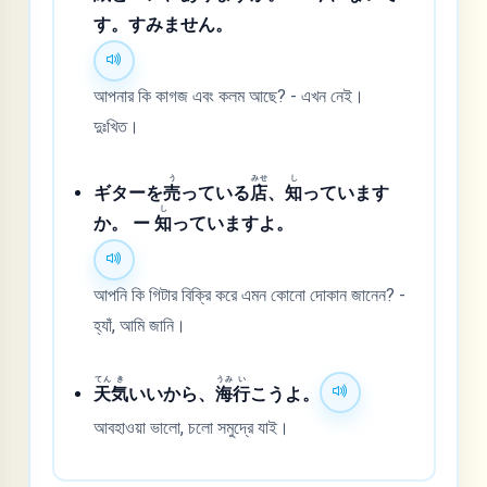
す。すみません。
আপনার কি কাগজ এবং কলম আছে? - এখন নেই।
দুঃখিত।
う
みせ
し
ギターを
売
っている
店
、
知
っています
し
か。 ー
知
っていますよ。
আপনি কি গিটার বিক্রি করে এমন কোনো দোকান জানেন? -
হ্যাঁ, আমি জানি।
てん
き
うみ
い
天
気
いいから、
海
行
こうよ。
আবহাওয়া ভালো, চলো সমুদ্রে যাই।