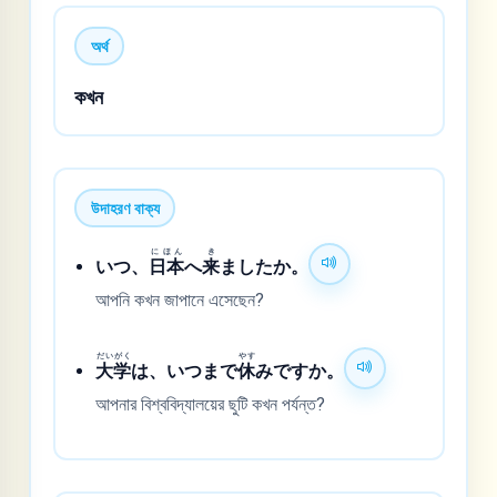
অর্থ
কখন
উদাহরণ বাক্য
にほん
き
いつ、
日本
へ
来
ましたか。
আপনি কখন জাপানে এসেছেন?
だいがく
やす
大学
は、いつまで
休
みですか。
আপনার বিশ্ববিদ্যালয়ের ছুটি কখন পর্যন্ত?