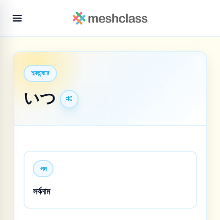
শব্দভান্ডার
いつ
পদ
সর্বনাম