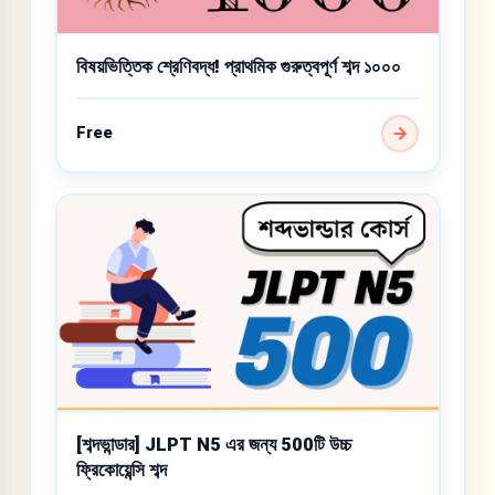
বিষয়ভিত্তিক শ্রেণিবদ্ধ! প্রাথমিক গুরুত্বপূর্ণ শব্দ ১০০০
Free
[শব্দভান্ডার] JLPT N5 এর জন্য 500টি উচ্চ
ফ্রিকোয়েন্সি শব্দ