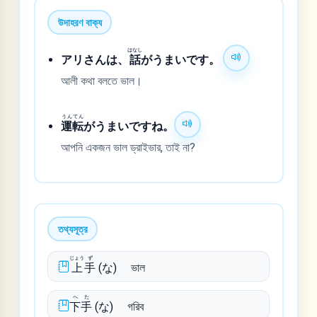
উদাহরণ বাক্য
はなし
アリさんは、
話
がうまいです。
আলী কথা বলতে ভাল।
うん
てん
運
転
がうまいですね。
আপনি একজন ভাল ড্রাইভার, তাই না?
তথ্যসূত্র
じょう
ず
上
手
(な)
ভাল
へ
た
下
手
(な)
গরিব