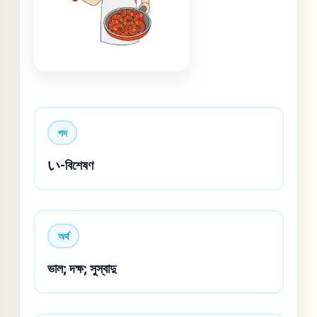
পদ
い-বিশেষণ
অর্থ
ভাল; দক্ষ; সুস্বাদু