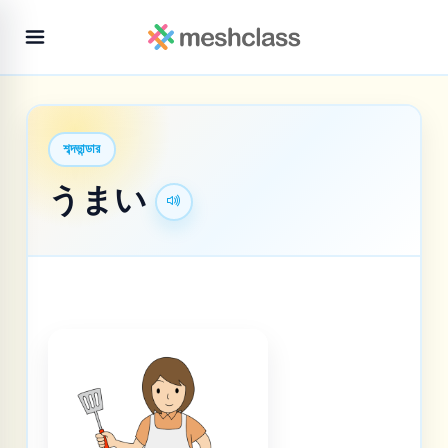
শব্দভান্ডার
うまい