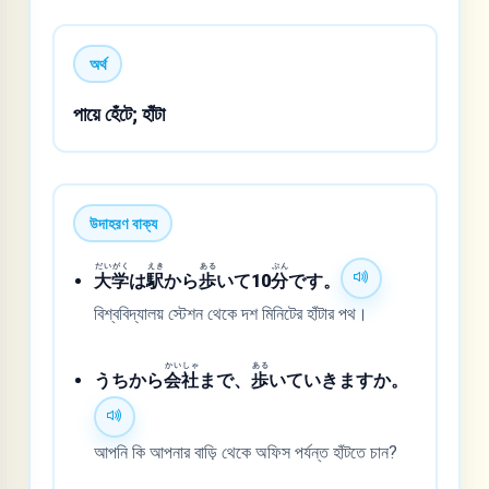
অর্থ
পায়ে হেঁটে; হাঁটা
উদাহরণ বাক্য
だいがく
えき
ある
ぷん
大学
は
駅
から
歩
いて10
分
です。
বিশ্ববিদ্যালয় স্টেশন থেকে দশ মিনিটের হাঁটার পথ।
かいしゃ
ある
うちから
会社
まで、
歩
いていきますか。
আপনি কি আপনার বাড়ি থেকে অফিস পর্যন্ত হাঁটতে চান?