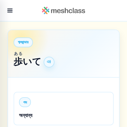
শব্দভান্ডার
ある
歩
いて
পদ
অন্যান্য