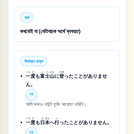
অর্থ
কখনোই না (নেতিবাচক অর্থে ব্যবহৃত)
উদাহরণ বাক্য
いち
ど
ふ
じ
さん
のぼ
一
度
も
富
士
山
に
登
ったことがありませ
ん。
আমি কখনও মাউন্ট ফুজি আরোহণ করিনি।
いち
ど
に
ほん
い
一
度
も
日
本
へ
行
ったことがありません。