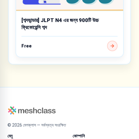
[শব্দভান্ডার] JLPT N4 এর জন্য 900টি উচ্চ
ফ্রিকোয়েন্সি শব্দ
Free
©
2026
মেশক্লাস — সর্বস্বত্ব সংরক্ষিত
মেনু
কোম্পানি