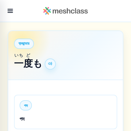
শব্দভান্ডার
いち
ど
一
度
も
পদ
পদ