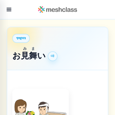
শব্দভান্ডার
みま
お
見舞
い