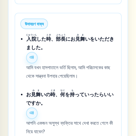
উদাহরণ বাক্য
にゅういん
とき
ぶちょう
みま
入院
した
時
、
部長
にお
見舞
いをいただき
ました。
আমি যখন হাসপাতালে ভর্তি ছিলাম, আমি পরিচালকের কাছ
থেকে সান্ত্বনা উপহার পেয়েছিলাম।
みま
とき
なに
も
お
見舞
いの
時
、
何
を
持
っていったらいい
ですか。
আপনি একজন অসুস্থ ব্যক্তির সাথে দেখা করতে গেলে কী
নিয়ে যাবেন?