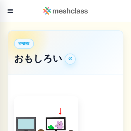
শব্দভান্ডার
おもしろい