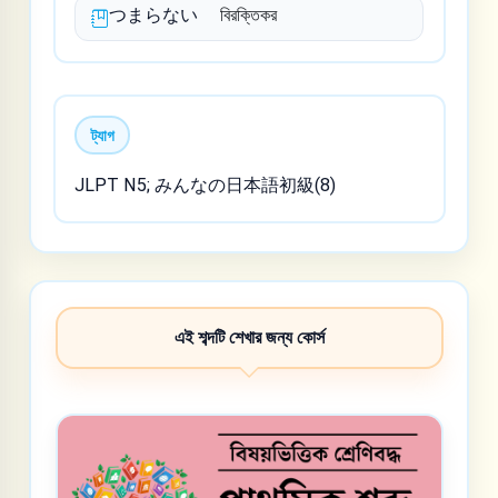
つまらない
বিরক্তিকর
ট্যাগ
JLPT N5; みんなの日本語初級(8)
এই শব্দটি শেখার জন্য কোর্স