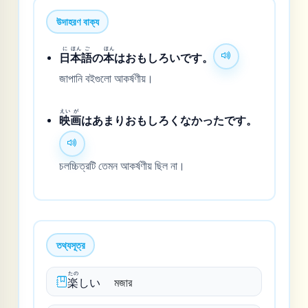
উদাহরণ বাক্য
に
ほん
ご
ほん
日
本
語
の
本
はおもしろいです。
জাপানি বইগুলো আকর্ষণীয়।
えい
が
映
画
はあまりおもしろくなかったです。
চলচ্চিত্রটি তেমন আকর্ষণীয় ছিল না।
তথ্যসূত্র
たの
楽
しい
মজার