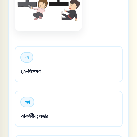
পদ
い-বিশেষণ
অর্থ
আকর্ষণীয়; মজার