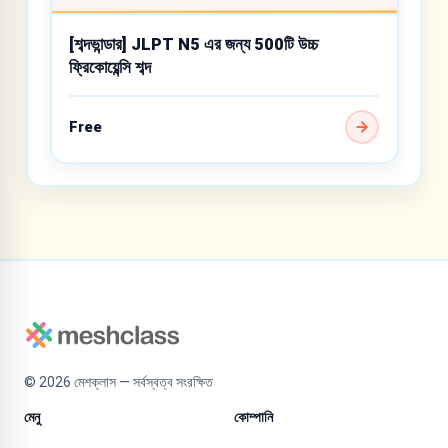
[শব্দভান্ডার] JLPT N5 এর জন্য 500টি উচ্চ
ফ্রিকোয়েন্সি শব্দ
Free
©
2026
মেশক্লাস — সর্বস্বত্ব সংরক্ষিত
মেনু
কোম্পানি